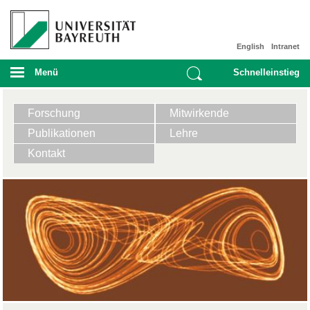
English
Intranet
Menü
Schnelleinstieg
Forschung
Mitwirkende
Publikationen
Lehre
Kontakt