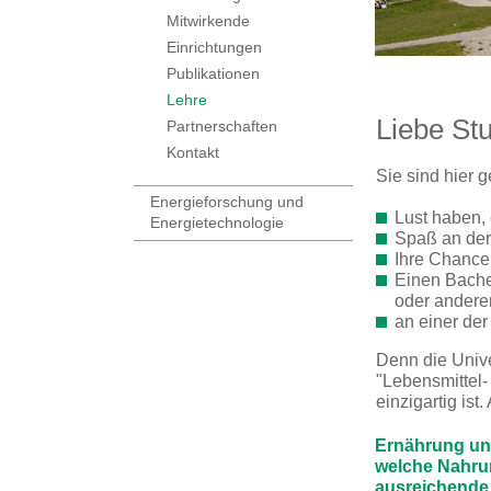
Mitwirkende
Einrichtungen
Publikationen
Lehre
Liebe St
Partnerschaften
Kontakt
Sie sind hier 
​
Energieforschung und
Lust haben,
Energietechnologie
Spaß an der
Ihre Chance
Einen Bache
oder andere
an einer de
Denn die Unive
"Lebensmittel
einzigartig ist
Ernährung und
welche Nahrun
ausreichende 