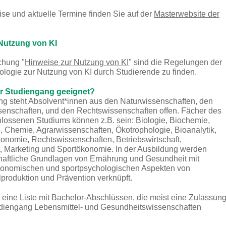
se und aktuelle Termine finden Sie auf der
Masterwebsite der
Nutzung von KI
chung "
Hinweise zur Nutzung von KI
" sind die Regelungen der
logie zur Nutzung von KI durch Studierende zu finden.
er Studiengang geeignet?
g steht Absolvent*innen aus den Naturwissenschaften, den
senschaften, und den Rechtswissenschaften offen. Fächer des
lossenen Studiums können z.B. sein: Biologie, Biochemie,
, Chemie, Agrarwissenschaften, Ökotrophologie, Bioanalytik,
nomie, Rechtswissenschaften, Betriebswirtschaft,
t, Marketing und Sportökonomie. In der Ausbildung werden
haftliche Grundlagen von Ernährung und Gesundheit mit
ökonomischen und sportpsychologischen Aspekten von
produktion und Prävention verknüpft.
 eine Liste mit Bachelor-Abschlüssen, die meist eine Zulassun
diengang Lebensmittel- und Gesundheitswissenschaften