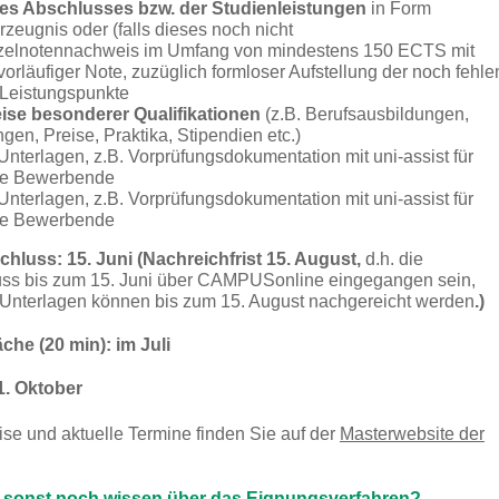
es Abschlusses bzw. der Studienleistungen
in Form
zeugnis oder (falls dieses noch nicht
inzelnotennachweis im Umfang von mindestens 150 ECTS mit
vorläufiger Note, zuzüglich formloser Aufstellung der noch fehl
Leistungspunkte
se besonderer Qualifikationen
(z.B. Berufsausbildungen,
en, Preise, Praktika, Stipendien etc.)
 Unterlagen, z.B. Vorprüfungsdokumentation mit uni-assist für
ale Bewerbende
 Unterlagen, z.B. Vorprüfungsdokumentation mit uni-assist für
ale Bewerbende
luss: 15. Juni (Nachreichfrist 15. August,
d.h. die
s bis zum 15. Juni über CAMPUSonline eingegangen sein,
 Unterlagen können bis zum 15. August nachgereicht werden
.)
che (20 min): im Juli
1. Oktober
se und aktuelle Termine finden Sie auf der
Masterwebsite der
 sonst noch wissen über das Eignungsverfahren?