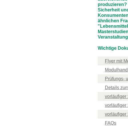
produzieren? 
Sicherheit un
Konsumentenr
ähnlichen Fra
"Lebensmittel
Masterstudien
Veranstaltung
Wichtige Dok
Flyer mit M
Modulhandb
Prüfungs- 
Details zu
vorläufige
vorläufige
vorläufige
FAQs