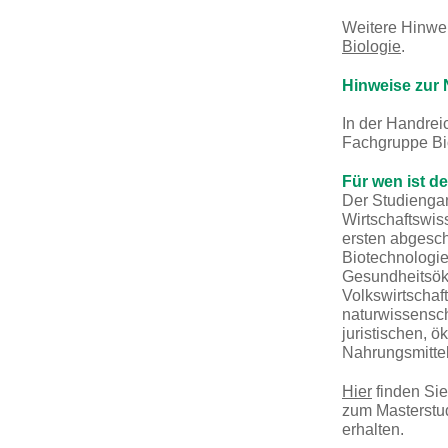
Weitere Hinwei
Biologie
.
Hinweise zur 
In der Handrei
Fachgruppe Bio
Für wen ist d
Der Studiengan
Wirtschaftswis
ersten abgesch
Biotechnologie
Gesundheitsöko
Volkswirtschaf
naturwissensc
juristischen, 
Nahrungsmittel
Hier
finden Sie
zum Masterstu
erhalten.