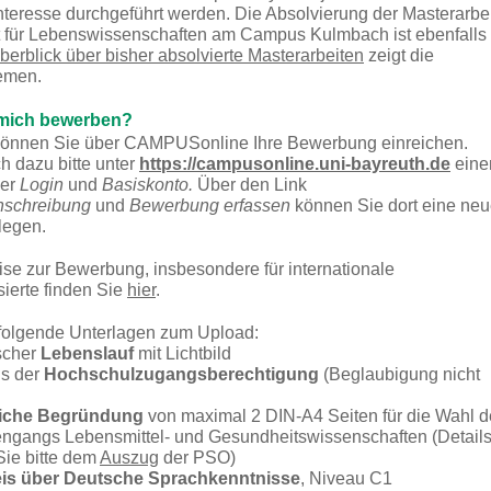
teresse durchgeführt werden. Die Absolvierung der Masterarbei
t für Lebenswissenschaften am Campus Kulmbach ist ebenfalls
berblick über bisher absolvierte Masterarbeiten
zeigt die
hemen.
 mich bewerben?
können Sie über CAMPUSonline Ihre Bewerbung einreichen.
h dazu bitte unter
https://campusonline.uni-bayreuth.de
eine
ber
Login
und
Basiskonto.
Über den Link
nschreibung
und
Bewerbung erfassen
können Sie dort eine ne
legen.
se zur Bewerbung, insbesondere für internationale
sierte finden Sie
hier
.
 folgende Unterlagen zum Upload:
ischer
Lebenslauf
mit Lichtbild
s der
Hochschulzugangsberechtigung
(Beglaubigung nicht
tliche Begründung
von maximal 2 DIN-A4 Seiten für die Wahl d
engangs Lebensmittel- und Gesundheitswissenschaften (Detail
ie bitte dem
Auszug
der PSO)
is über Deutsche Sprachkenntnisse
, Niveau C1