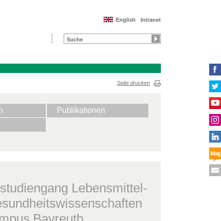
English
Intranet
Seite drucken
n
Publikationen
studiengang Lebensmittel-
sundheitswissenschaften
mpus Bayreuth