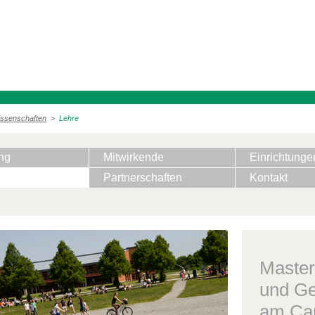
issenschaften
>
Lehre
ng
Mitwirkende
Einrichtunge
Partnerschaften
Kontakt
Master
und Ge
am Ca