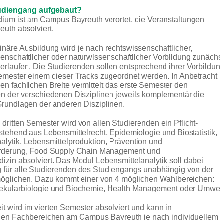
tudiengang aufgebaut?
dium ist am Campus Bayreuth verortet
, die Veranstaltungen
euth absolviert.
linäre Ausbildung wird je nach rechtswissenschaftlicher,
senschaftlicher oder naturwissenschaftlicher Vorbildung zunäch
 verlaufen. Die Studierenden sollen entsprechend ihrer Vorbildu
Semester einem dieser Tracks zugeordnet werden. In Anbetracht
hen fachlichen Breite vermittelt das erste Semester den
n der verschiedenen Disziplinen jeweils komplementär die
rundlagen der anderen Disziplinen.
 dritten Semester wird von allen Studierenden ein Pflicht-
stehend aus Lebensmittelrecht, Epidemiologie und Biostatistik,
alytik, Lebensmittelproduktion, Prävention und
rderung, Food Supply Chain Management und
zin absolviert. Das Modul Lebensmittelanalytik soll dabei
 für alle Studierenden des Studiengangs unabhängig von der
möglichen. Dazu kommt einer von 4 möglichen Wahlbereichen:
lekularbiologie und Biochemie, Health Management oder Umwel
it wird im vierten Semester absolviert und kann in
chen Fachbereichen am Campus Bayreuth je nach individuellem