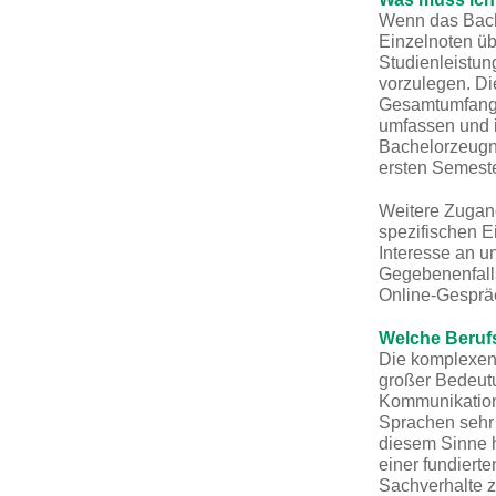
Wenn das Bache
Einzelnoten üb
Studienleistun
vorzulegen. Di
Gesamtumfang
umfassen und i
Bachelorzeugni
ersten Semest
Weitere Zugang
spezifischen E
Interesse an u
Gegebenenfall
Online-Gespräc
Welche Beruf
Die komplexen
großer Bedeutun
Kommunikation
Sprachen sehr 
diesem Sinne h
einer fundiert
Sachverhalte z