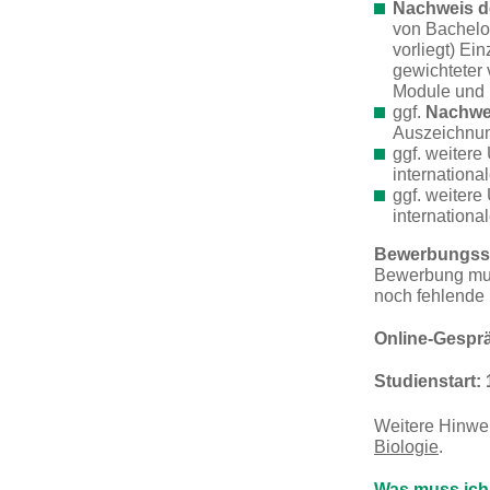
Nachweis d
von Bachelor
vorliegt) E
gewichteter 
Module und 
ggf.
Nachwei
Auszeichnung
ggf. weitere
internation
ggf. weitere
internation
Bewerbungssch
Bewerbung mus
noch fehlende
Online-Gesprä
Studienstart:
Weitere Hinwei
Biologie
.
Was muss ich