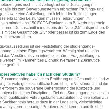
lorzeugnis noch nicht vorliegt, ist eine Bestätigung mit
er alle bis zum Bewerbungstermin erbrachten Prüfungs- und
gen sowie eine Aufstellung noch fehlender Teilleistungen
ese erbrachten Leistungen müssen Teilprüfungen im
 von mindestens 150 ECTS-Punkten zum Bewerbungstermin
n ihrem Durchschnitt mindestens der Note „2,5“ entsprechen. 
s mit der Gesamtnote „2,5“ oder besser ist bis zum Ende des
ers nachzureichen.
svoraussetzung ist die Feststellung der studiengangs-
ignung in einem Eignungsverfahren. Wichtig sind uns das
nd das Verständnis von interdisziplinären Fragestellungen.
s werden im Rahmen des Eignungsverfahrens 20minütige
he geführt.
sperspektiven habe ich nach dem Studium?
 Zusammenhänge zwischen Ernährung und Gesundheit sind v
g für viele gesellschaftliche Bereiche. Ihr Verständnis und ihr
 erfordern die souveräne Beherrschung der Konzepte und
unterschiedlicher Disziplinen. Ziel des Studienganges ist es, in
och qualifizierte Führungskräfte auszubilden. Diese sollen aus
en Sachkenntnis heraus dazu in der Lage sein, vielschichtige
u analysieren, neuartige Probleme zu erkennen und flexible