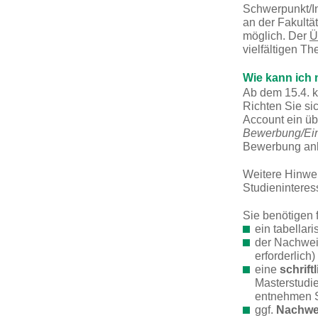
Schwerpunkt/In
an der Fakultä
möglich. Der
Ü
vielfältigen T
Wie kann ich
Ab dem 15.4. 
Richten Sie sic
Account ein ü
Bewerbung/Ei
Bewerbung an
Weitere Hinwei
Studieninteres
Sie benötigen
​ein tabellar
der Nachwei
erforderlich)
eine
schrif
Masterstudi
entnehmen S
ggf.
Nachwe