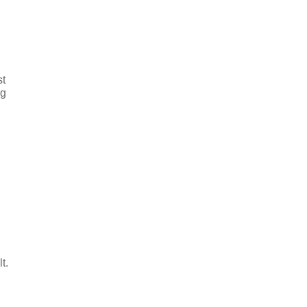
st
ng
t.