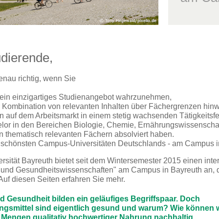
udierende,
genau richtig, wenn Sie
 ein einzigartiges Studienangebot wahrzunehmen,
 Kombination von relevanten Inhalten über Fächergrenzen hin
n auf dem Arbeitsmarkt in einem stetig wachsenden Tätigkeitsfe
lor in den Bereichen Biologie, Chemie, Ernährungswissenschaf
n thematisch relevanten Fächern absolviert haben.
r schönsten Campus-Universitäten Deutschlands - am Campus in
rsität Bayreuth bietet seit dem Wintersemester 2015 einen inte
- und Gesundheitswissenschaften" am Campus in Bayreuth an, d
. Auf diesen Seiten erfahren Sie mehr.
 Gesundheit bilden ein geläufiges Begriffspaar. Doch
gsmittel sind eigentlich gesund und warum? Wie können w
Mengen qualitativ hochwertiger Nahrung nachhaltig