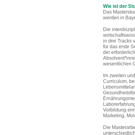
Wie ist der S
Das Masterstu
werden in Bayr
Die interdiszip
wirtschaftswis
in drei Tracks
für das erste 
der erforderlic
Absolvent*inne
wesentlichen G
Im zweiten und
Curriculum, be
Lebensmittelan
Gesundheitsfö
Ernährungsmedi
Laborerfahrung
Vorbildung er
Marketing, Mo
Die Masterarbe
unterschiedli