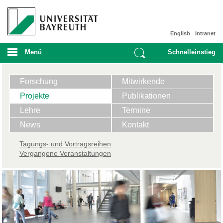
English
Intranet
Menü
Schnelleinstieg
Forschung
Mitwirkende
Projekte
Publikationen
Lehre
Termine
News
Kontakt
Tagungs- und Vortragsreihen
Vergangene Veranstaltungen