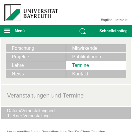
English
Intranet
Menü
Schnelleinstieg
Forschung
Mitwirkende
Projekte
Publikationen
Lehre
Termine
News
Kontakt
Veranstaltungen und Termine
Datum/Veranstaltungsort
Titel der Veranstaltung
Verantwortlich für die Redaktion:
Univ.Prof.Dr. Claas Christian