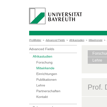
Profilfelder
>
Advanced Fields
>
Afrikastudien
>
Mitwirkende
>
Advanced Fields
Forschu
Afrikastudien
Lehre
Forschung
Mitwirkende
Einrichtungen
Publikationen
Prof. 
Lehre
Partnerschaften
Kontakt