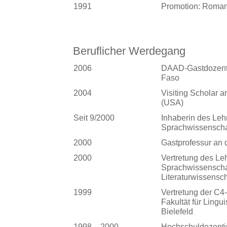
1991
Promotion: Romanis
Beruflicher Werdegang
2006
DAAD-Gastdozentu
Faso
2004
Visiting Scholar a
(USA)
Seit 9/2000
Inhaberin des Leh
Sprachwissenschaf
2000
Gastprofessur an 
2000
Vertretung des Le
Sprachwissenscha
Literaturwissensch
1999
Vertretung der C4-
Fakultät für Lingui
Bielefeld
1998 – 2000
Hochschuldozentin 