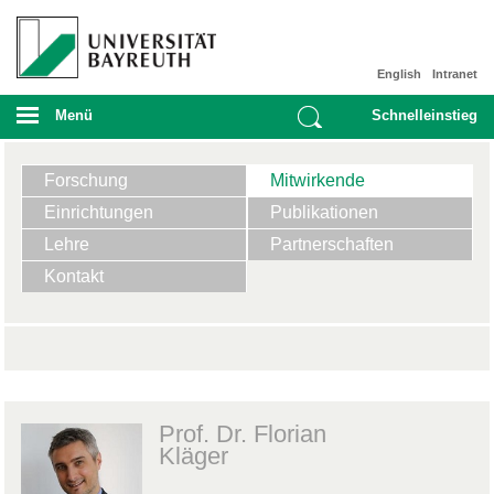
English
Intranet
Menü
Schnelleinstieg
Forschung
Mitwirkende
Einrichtungen
Publikationen
Lehre
Partnerschaften
Kontakt
Prof. Dr. Florian
Kläger