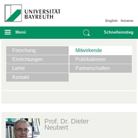
English
Intranet
Menü
Schnelleinstieg
Forschung
Mitwirkende
Einrichtungen
Publikationen
Lehre
Partnerschaften
Kontakt
Prof. Dr. Dieter
Neubert