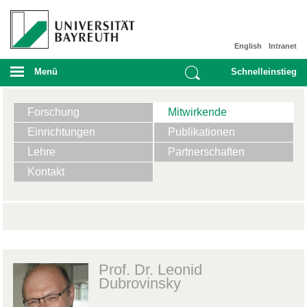
English
Intranet
Menü
Schnelleinstieg
Forschung
Mitwirkende
Einrichtungen
Publikationen
Lehre
Partnerschaften
Kontakt
Prof. Dr. Leonid
Dubrovinsky