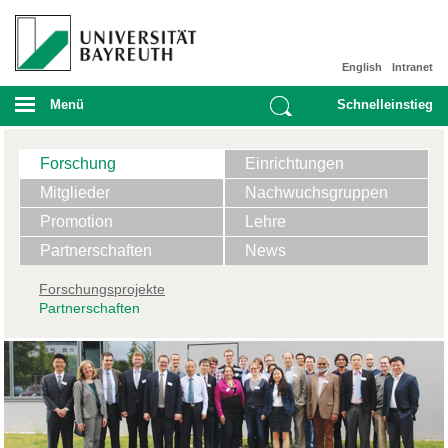
English
Intranet
Menü
Schnelleinstieg
Forschung
Einrichtungen
Mitglieder
Nachwuchsgruppen
Promotion
Lehre
Partnerschaften
News
Forschungsprojekte
Partnerschaften