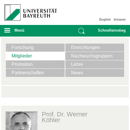
English
Intranet
Menü
Schnelleinstieg
Forschung
Einrichtungen
Mitglieder
Nachwuchsgruppen
Promotion
Lehre
Partnerschaften
News
Prof. Dr. Werner
Köhler