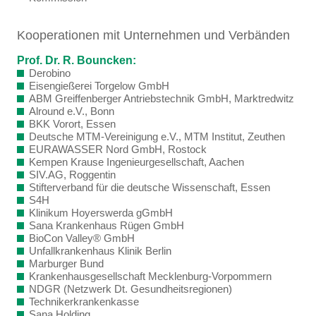
Kooperationen mit Unternehmen und Verbänden
Prof. Dr. R. Bouncken:
Derobino
Eisengießerei Torgelow GmbH
ABM Greiffenberger Antriebstechnik GmbH, Marktredwitz
Alround e.V., Bonn
BKK Vorort, Essen
Deutsche MTM-Vereinigung e.V., MTM Institut, Zeuthen
EURAWASSER Nord GmbH, Rostock
Kempen Krause Ingenieurgesellschaft, Aachen
SIV.AG, Roggentin
Stifterverband für die deutsche Wissenschaft, Essen
S4H
Klinikum Hoyerswerda gGmbH
Sana Krankenhaus Rügen GmbH
BioCon Valley® GmbH
Unfallkrankenhaus Klinik Berlin
Marburger Bund
Krankenhausgesellschaft Mecklenburg-Vorpommern
NDGR (Netzwerk Dt. Gesundheitsregionen)
Technikerkrankenkasse
Sana Holding