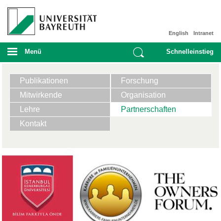
English
Intranet
Menü
Schnelleinstieg
Publikationen
Forschung
Mitwirkende
Organisation
Lehre
Partnerschaften
Kontakt