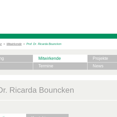
tz
>
Mitwirkende
>
Prof. Dr. Ricarda Bouncken
ng
Mitwirkende
Projekte
Termine
News
 Dr. Ricarda Bouncken