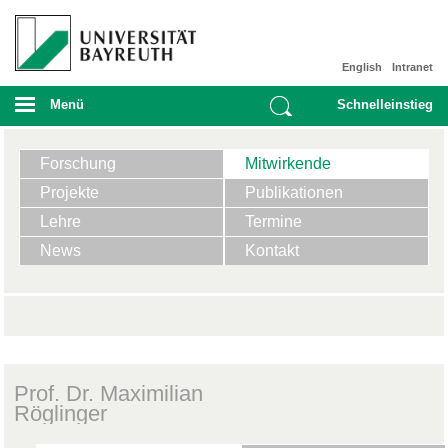
English
Intranet
Menü
Schnelleinstieg
Forschung
Mitwirkende
Projekte
Publikationen
Lehre
Termine
News
Kontakt
Prof. Dr. Maximilian
Röglinger