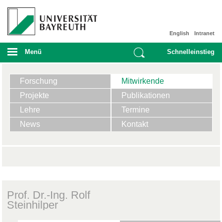
English
Intranet
Menü
Schnelleinstieg
Forschung
Mitwirkende
Projekte
Publikationen
Lehre
Termine
News
Kontakt
Prof. Dr.-Ing. Rolf
Steinhilper