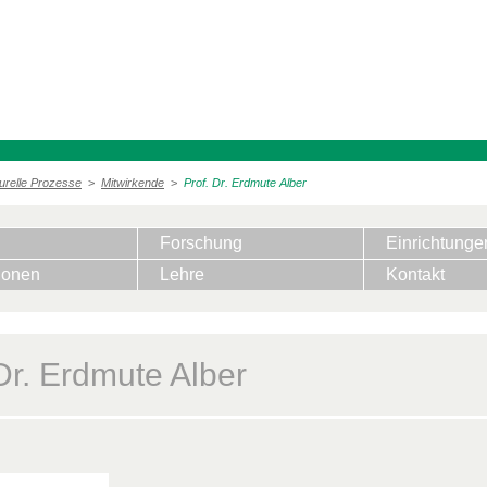
urelle Prozesse
>
Mitwirkende
>
Prof. Dr. Erdmute Alber
Forschung
Einrichtunge
ionen
Lehre
Kontakt
Dr. Erdmute Alber