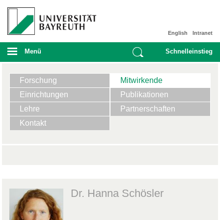
English
Intranet
Menü
Schnelleinstieg
Forschung
Mitwirkende
Einrichtungen
Publikationen
Lehre
Partnerschaften
Kontakt
Dr. Hanna Schösler